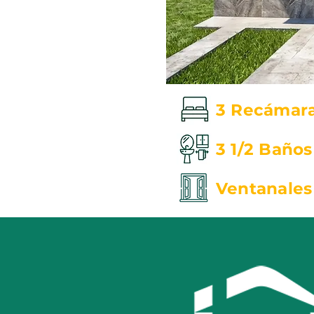
3 Recámar
3 1/2 Baños
Ventanales