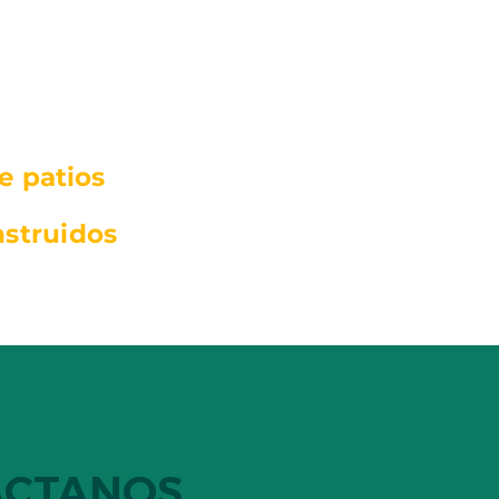
e patios
nstruidos
o
ÁCTANOS