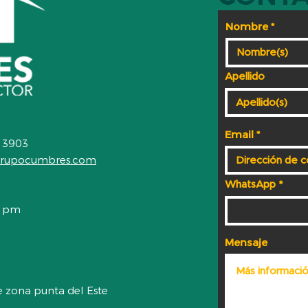
Nombre
Apellido
63 69 30
Email
77 470 3903
grupocumbres.com
WhatsApp
atención
0 pm
Mensaje
ción
e zona punta del Este