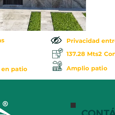
as
Privacidad entr
137.28 Mts2 Co
Amplio pati
 en patio ​
CONT